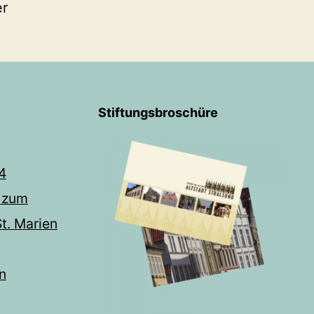
er
Stiftungsbroschüre
4
 zum
t. Marien
n