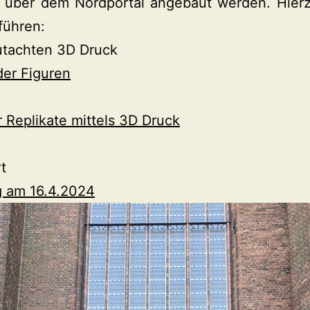
z über dem Nordportal angebaut werden. Hier
führen:
utachten 3D Druck
 der Figuren
 Replikate mittels 3D Druck
t
g am 16.4.2024